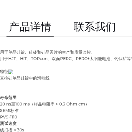
产品详情
联系我们
用于单晶硅锭、硅砖和硅晶圆片的生产和质量监控。
用于HJT、HIT、TOPcon、双面PERC、PERC+太阳能电池、钙钛矿
特征
直拉硅单晶硅锭中的滑移线
寿命范围
20 ns至100 ms（样品电阻率 > 0.3 Ohm cm）
SEMI标准
PV9-1110
测试速度
线扫描 < 30s