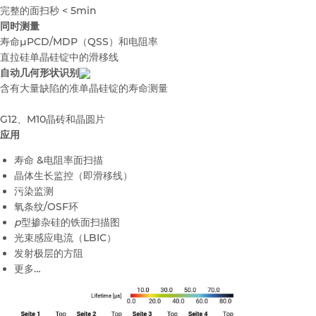
完整的面扫秒 < 5min
同时测量
寿命μPCD/MDP（QSS）和电阻率
直拉硅单晶硅锭中的滑移线
自动几何形状识别
含有大量缺陷的准单晶硅锭的寿命测量
G12、M10晶砖和晶圆片
应用
寿命 &电阻率面扫描
晶体生长监控（即滑移线）
污染监测
氧条纹/OSF环
p
型掺杂硅的铁面扫描图
光束感应电流（LBIC）
发射极层的方阻
更多…