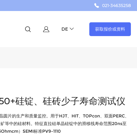
021-34635258
获取报价或资料
DE
 850+硅锭、硅砖少子寿命测试仪
圆片的生产和质量监控。用于HJT、HIT、TOPcon、双面PERC、
钛矿等中的硅材料。特征直拉硅单晶硅锭中的滑移线寿命范围20ns至
Ohmcm）SEMI标准PV9-1110