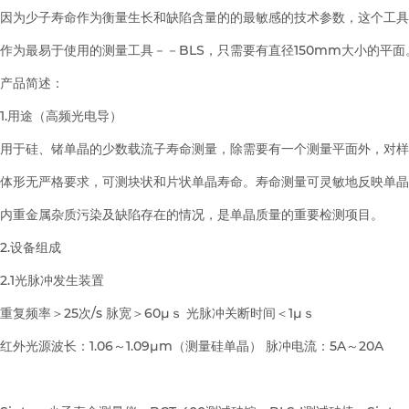
因为少子寿命作为衡量生长和缺陷含量的的最敏感的技术参数，这个工具
作为最易于使用的测量工具－－BLS，只需要有直径150mm大小的平面
产品简述：
1.用途（高频光电导）
用于硅、锗单晶的少数载流子寿命测量，除需要有一个测量平面外，对样
体形无严格要求，可测块状和片状单晶寿命。寿命测量可灵敏地反映单晶
内重金属杂质污染及缺陷存在的情况，是单晶质量的重要检测项目。
2.设备组成
2.1光脉冲发生装置
重复频率＞25次/s 脉宽＞60μｓ 光脉冲关断时间＜1μｓ
红外光源波长：1.06～1.09μm（测量硅单晶） 脉冲电流：5A～20A