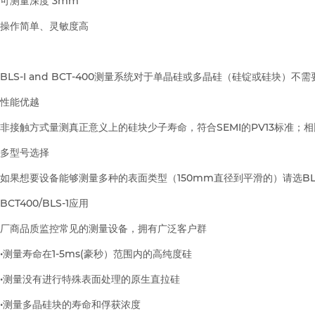
可测量深度
3mm
操作简单、灵敏度高
BLS-I and BCT-400测量系统对于单晶硅或多晶硅（硅锭或
性能优越
非接触方式量测真正意义上的硅块少子寿命，符合SEMI的PV13标准；相
多型号选择
如果想要设备能够测量多种的表面类型（150mm直径到平滑的）请选BLS-
BCT400/BLS-1应用
厂商品质监控常见的测量设备，拥有广泛客户群
•测量寿命在1-5ms(豪秒）范围内的高纯度硅
•测量没有进行特殊表面处理的原生直拉硅
•测量多晶硅块的寿命和俘获浓度