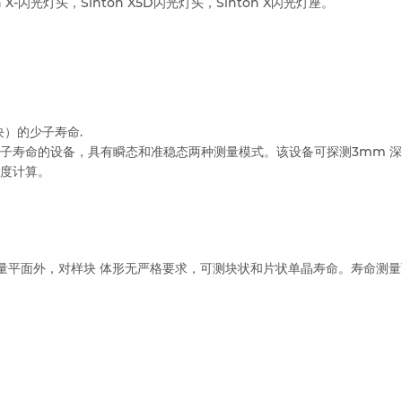
 X-闪光灯头，Sinton X5D闪光灯头，Sinton X闪光灯座。
块）的少子寿命.
子寿命的设备，具有瞬态和准稳态两种测量模式。该设备可探测3mm 
度计算。
测量平面外，对样块 体形无严格要求，可测块状和片状单晶寿命。寿命测