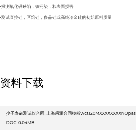
•探测氧化硼缺陷，铁污染，和表面损害
•测试直拉硅，区熔硅，多晶硅或高纯冶金硅的初始原料质量
资料下载
少子寿命测试仪合同_上海瞬渺合同模板wct120MXXXXXXXXNOpas
DOC
0.04MB