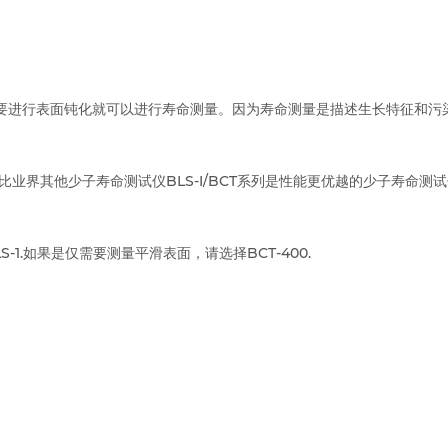
硅块）不需要进行表面钝化就可以进行寿命测量。因为寿命测量是描述生长特征
比业界其他少子寿命测试仪BLS-I/BCT系列是性能更优越的少子寿命测
1.如果是仅需要测量平滑表面，请选择BCT-400.