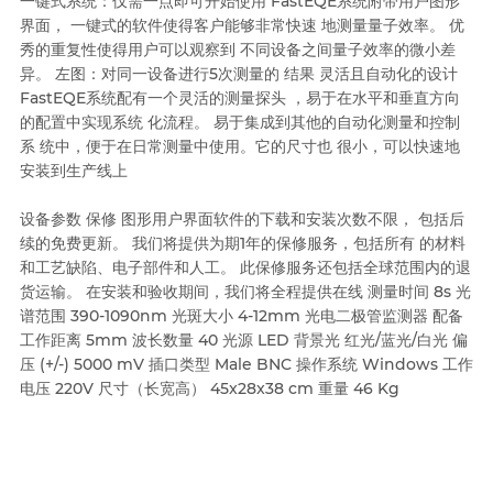
一键式系统：仅需一点即可开始使用 FastEQE系统附带用户图形
界面， 一键式的软件使得客户能够非常快速 地测量量子效率。 优
秀的重复性使得用户可以观察到 不同设备之间量子效率的微小差
异。 左图：对同一设备进行5次测量的 结果 灵活且自动化的设计
FastEQE系统配有一个灵活的测量探头 ，易于在水平和垂直方向
的配置中实现系统 化流程。 易于集成到其他的自动化测量和控制
系 统中，便于在日常测量中使用。它的尺寸也 很小，可以快速地
安装到生产线上
设备参数 保修 图形用户界面软件的下载和安装次数不限， 包括后
续的免费更新。 我们将提供为期1年的保修服务，包括所有 的材料
和工艺缺陷、电子部件和人工。 此保修服务还包括全球范围内的退
货运输。 在安装和验收期间，我们将全程提供在线 测量时间 8s 光
谱范围 390-1090nm 光斑大小 4-12mm 光电二极管监测器 配备
工作距离 5mm 波长数量 40 光源 LED 背景光 红光/蓝光/白光 偏
压 (+/-) 5000 mV 插口类型 Male BNC 操作系统 Windows 工作
电压 220V 尺寸（长宽高） 45x28x38 cm 重量 46 Kg